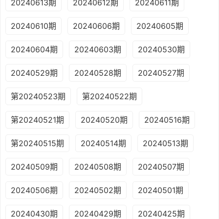
20240613期
20240612期
20240611期
20240610期
20240606期
20240605期
20240604期
20240603期
20240530期
20240529期
20240528期
20240527期
第20240523期
第20240522期
第20240521期
20240520期
20240516期
第20240515期
20240514期
20240513期
20240509期
20240508期
20240507期
20240506期
20240502期
20240501期
20240430期
20240429期
20240425期