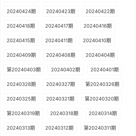
20240424期
20240423期
20240422期
20240418期
20240417期
20240416期
20240415期
20240411期
20240410期
20240409期
20240408期
20240404期
第20240403期
20240402期
20240401期
20240328期
20240327期
第20240326期
20240325期
20240321期
第20240320期
第20240319期
20240318期
20240314期
20240313期
20240312期
第20240311期