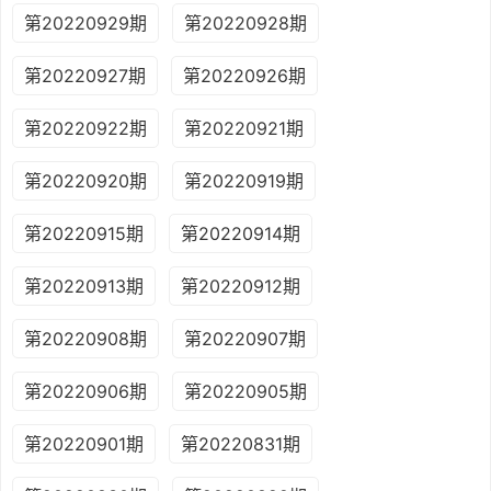
第20220929期
第20220928期
第20220927期
第20220926期
第20220922期
第20220921期
第20220920期
第20220919期
第20220915期
第20220914期
第20220913期
第20220912期
第20220908期
第20220907期
第20220906期
第20220905期
第20220901期
第20220831期