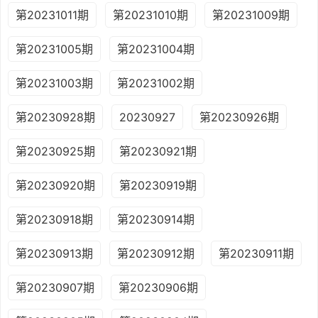
第20231011期
第20231010期
第20231009期
第20231005期
第20231004期
第20231003期
第20231002期
第20230928期
20230927
第20230926期
第20230925期
第20230921期
第20230920期
第20230919期
第20230918期
第20230914期
第20230913期
第20230912期
第20230911期
第20230907期
第20230906期