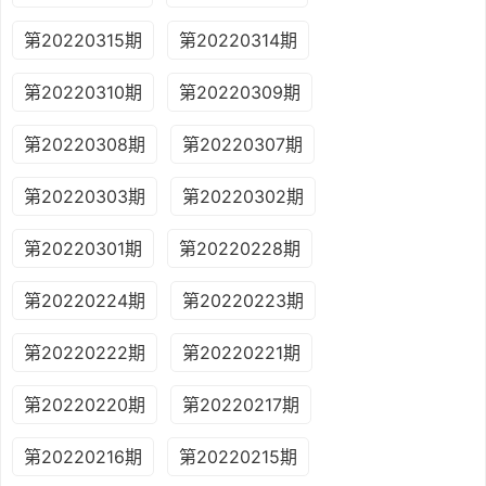
第20220315期
第20220314期
第20220310期
第20220309期
第20220308期
第20220307期
第20220303期
第20220302期
第20220301期
第20220228期
第20220224期
第20220223期
第20220222期
第20220221期
第20220220期
第20220217期
第20220216期
第20220215期