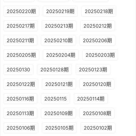
20250220期
20250219期
20250218期
20250217期
20250213期
20250212期
20250211期
20250210期
20250206期
20250205期
20250204期
20250203期
20250130
20250128期
20250123期
20250122期
20250121期
20250120期
20250116期
20250115
20250114期
20250113期
20250109期
20250108期
20250106期
20250105期
20250102期