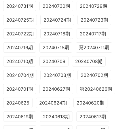
20240731期
20240730期
20240729期
20240725期
20240724期
20240723期
20240722期
20240718期
20240717期
20240716期
20240715期
第20240711期
20240710期
20240709
20240708期
20240704期
20240703期
20240702期
20240701期
20240627期
第20240626期
20240625
20240624期
20240620期
20240619期
20240618期
20240617期