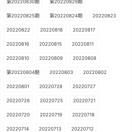
第20220830期
第20220829期
第20220825期
第20220824期
20220823
20220822
20220818
20220817
20220816
20220815
20220811
20220810
20220809
20220808
第20220804期
20220803
20220802
20220801
20220728
20220727
20220726
20220725
20220721
20220720
20220719
20220718
20220714
20220713
20220712