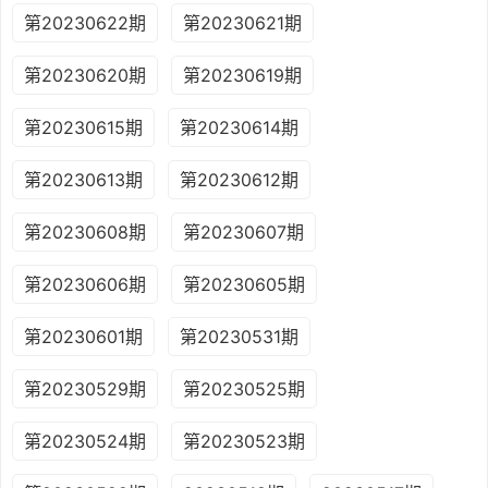
第20230622期
第20230621期
第20230620期
第20230619期
第20230615期
第20230614期
第20230613期
第20230612期
第20230608期
第20230607期
第20230606期
第20230605期
第20230601期
第20230531期
第20230529期
第20230525期
第20230524期
第20230523期