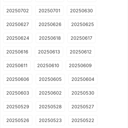
20250702
20250701
20250630
20250627
20250626
20250625
20250624
20250618
20250617
20250616
20250613
20250612
20250611
20250610
20250609
20250606
20250605
20250604
20250603
20250602
20250530
20250529
20250528
20250527
20250526
20250523
20250522