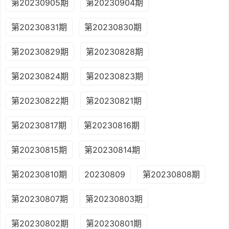
第20230905期
第20230904期
第20230831期
第20230830期
第20230829期
第20230828期
第20230824期
第20230823期
第20230822期
第20230821期
第20230817期
第20230816期
第20230815期
第20230814期
第20230810期
20230809
第20230808期
第20230807期
第20230803期
第20230802期
第20230801期