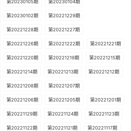
第20230105期
第20230104期
第20230102期
第20221229期
第20221228期
第20221227期
第20221226期
第20221222期
第20221221期
第20221220期
第20221219期
第20221215期
第20221214期
第20221213期
第20221212期
第20221208期
第20221207期
第20221206期
第20221205期
第20221201期
第20221129期
第20221124期
第20221123期
第20221122期
第20221121期
第20221117期