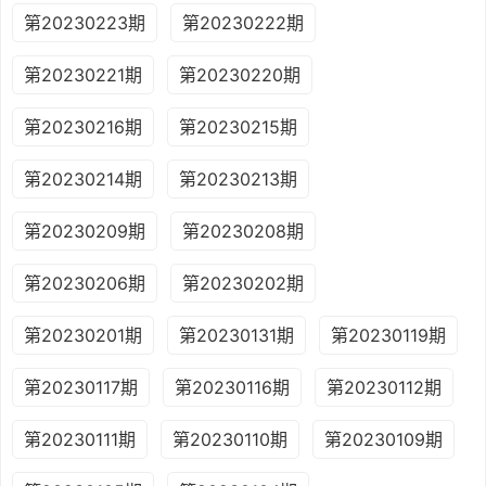
第20230223期
第20230222期
第20230221期
第20230220期
第20230216期
第20230215期
第20230214期
第20230213期
第20230209期
第20230208期
第20230206期
第20230202期
第20230201期
第20230131期
第20230119期
第20230117期
第20230116期
第20230112期
第20230111期
第20230110期
第20230109期