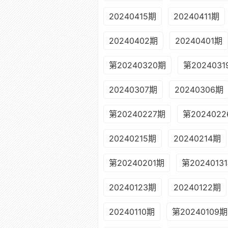
20240415期
20240411期
20240402期
20240401期
第20240320期
第2024031
20240307期
20240306期
第20240227期
第202402
20240215期
20240214期
第20240201期
第2024013
20240123期
20240122期
20240110期
第20240109期