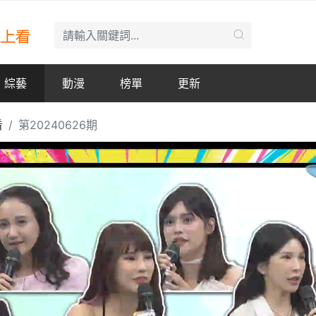
綜藝
動漫
榜單
更新
看
第20240626期