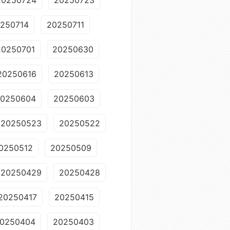
250714
20250711
20250701
20250630
20250616
20250613
0250604
20250603
20250523
20250522
0250512
20250509
20250429
20250428
20250417
20250415
0250404
20250403