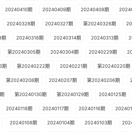
20240410期
20240409期
20240408期
2024
20240328期
20240327期
第20240326期
2
9期
20240318期
20240314期
20240313期
2
第20240305期
20240304期
20240229期
2
26期
第20240222期
20240221期
第20240220期
第20240208期
20240207期
第20240206期
1期
第20240130期
第20240129期
20240125期
20240118期
20240117期
20240116期
20240
20240108期
20240104期
20240103期
202