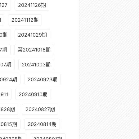
127
20241126期
期
20241112期
30期
20241029期
17期
第20241016期
007期
20241003期
40924期
20240923期
911
20240910期
0828期
20240827期
40815期
20240814期
240805期
20240801期