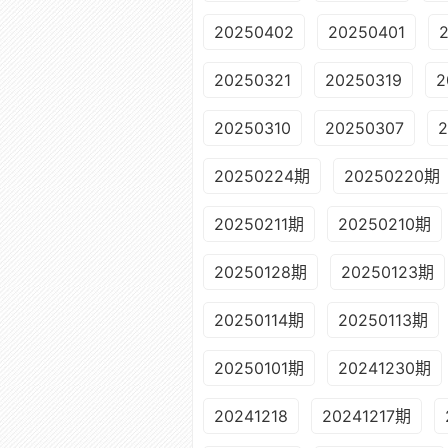
20250402
20250401
20250321
20250319
2
20250310
20250307
2
20250224期
20250220期
20250211期
20250210期
20250128期
20250123期
20250114期
20250113期
20250101期
20241230期
20241218
20241217期