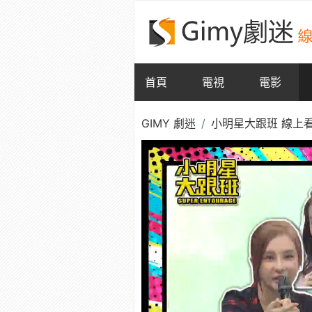
首頁
電視
電影
GIMY 劇迷
小明星大跟班 線上