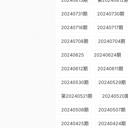
20240731期
20240730期
20240718期
20240717期
20240708期
20240704期
20240625
20240624期
20240612期
20240611期
20240530期
20240529期
第20240521期
20240520
20240508期
20240507期
20240425期
20240424期