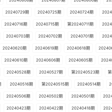
20240729期
20240725期
20240724期
202
20240716期
20240715期
第20240711期
202
20240703期
20240702期
20240701期
202
20240620期
20240619期
20240618期
20240
20240610期
20240606期
20240605期
2024
20240528期
20240527期
第20240523期
第
期
20240516期
第20240515期
20240514期
2
20240506期
20240502期
20240501期
202
20240423期
20240422期
20240418期
202