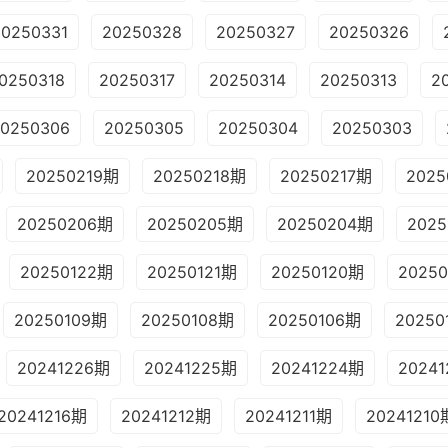
20250331
20250328
20250327
20250326
0250318
20250317
20250314
20250313
2
0250306
20250305
20250304
20250303
20250219期
20250218期
20250217期
2025
20250206期
20250205期
20250204期
202
20250122期
20250121期
20250120期
20250
20250109期
20250108期
20250106期
20250
20241226期
20241225期
20241224期
2024
20241216期
20241212期
20241211期
20241210