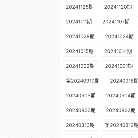
20241125期
20241120期
20241111期
20241107期
20241028期
20241024期
20241015期
20241014期
20241002期
20241001期
第20240919期
20240918
20240905期
20240904期
20240826期
20240822期
20240813期
第20240812