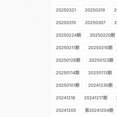
20250321
20250319
2
20250310
20250307
2
20250224期
20250220期
20250211期
20250210期
20250128期
20250123期
20250114期
20250113期
20250101期
20241230期
20241218
20241217期
20241205
第20241204期