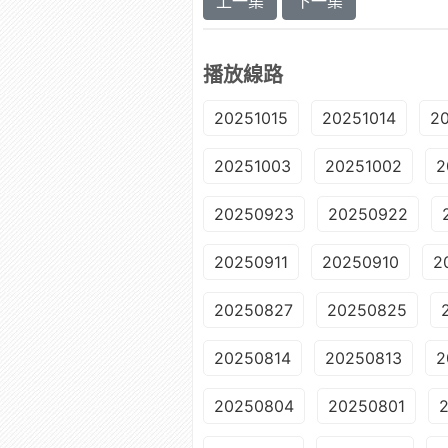
上一集
下一集
播放線路
20251015
20251014
2
20251003
20251002
2
20250923
20250922
20250911
20250910
2
20250827
20250825
20250814
20250813
2
20250804
20250801