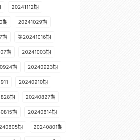
期
20241112期
30期
20241029期
17期
第20241016期
007期
20241003期
40924期
20240923期
911
20240910期
0828期
20240827期
40815期
20240814期
240805期
20240801期