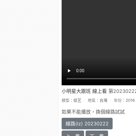
小明星大跟班 線上看
第202302
類型：
综艺
地區：
台灣
年份：
2016
如果不能播放，換個線路試試
線路(lz) 20230222