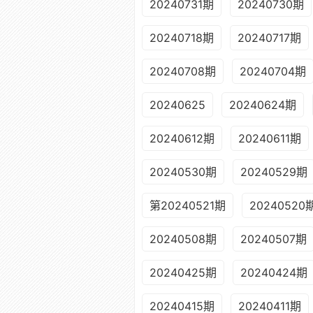
20240731期
20240730期
20240718期
20240717期
20240708期
20240704期
20240625
20240624期
20240612期
20240611期
20240530期
20240529期
第20240521期
20240520
20240508期
20240507期
20240425期
20240424期
20240415期
20240411期