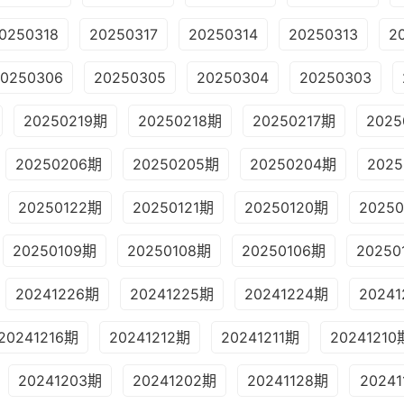
0250318
20250317
20250314
20250313
2
0250306
20250305
20250304
20250303
20250219期
20250218期
20250217期
2025
20250206期
20250205期
20250204期
202
20250122期
20250121期
20250120期
20250
20250109期
20250108期
20250106期
20250
20241226期
20241225期
20241224期
2024
20241216期
20241212期
20241211期
20241210
20241203期
20241202期
20241128期
20241