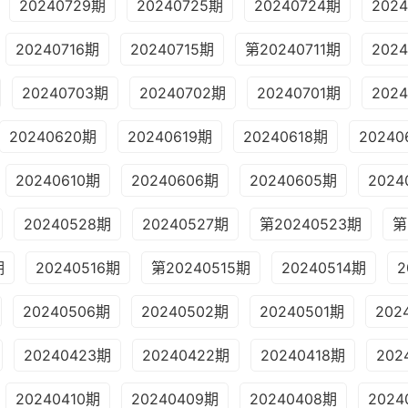
20240729期
20240725期
20240724期
202
20240716期
20240715期
第20240711期
202
20240703期
20240702期
20240701期
202
20240620期
20240619期
20240618期
20240
20240610期
20240606期
20240605期
2024
20240528期
20240527期
第20240523期
第
期
20240516期
第20240515期
20240514期
2
20240506期
20240502期
20240501期
202
20240423期
20240422期
20240418期
202
20240410期
20240409期
20240408期
2024