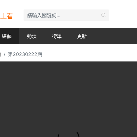
綜藝
動漫
榜單
更新
看
第20230222期