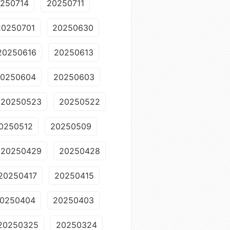
250714
20250711
20250701
20250630
20250616
20250613
0250604
20250603
20250523
20250522
0250512
20250509
20250429
20250428
20250417
20250415
0250404
20250403
20250325
20250324