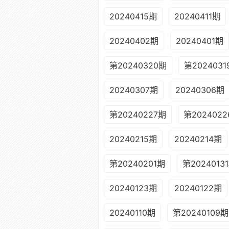
20240415期
20240411期
20240402期
20240401期
第20240320期
第2024031
20240307期
20240306期
第20240227期
第202402
20240215期
20240214期
第20240201期
第2024013
20240123期
20240122期
20240110期
第20240109期