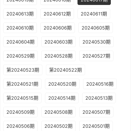
20240613期
20240612期
20240611期
20240610期
20240606期
20240605期
20240604期
20240603期
20240530期
20240529期
20240528期
20240527期
第20240523期
第20240522期
第20240521期
20240520期
20240516期
第20240515期
20240514期
20240513期
20240509期
20240508期
20240507期
20240506期
20240502期
20240501期