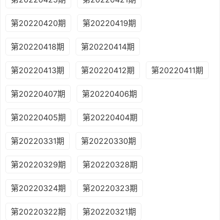
第20220420期
第20220419期
第20220418期
第20220414期
第20220413期
第20220412期
第20220411期
第20220407期
第20220406期
第20220405期
第20220404期
第20220331期
第20220330期
第20220329期
第20220328期
第20220324期
第20220323期
第20220322期
第20220321期