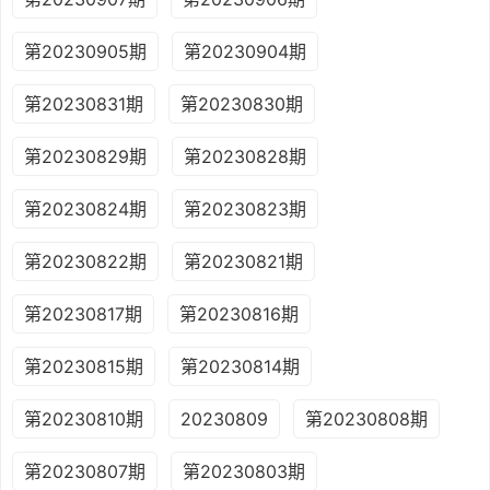
第20230905期
第20230904期
第20230831期
第20230830期
第20230829期
第20230828期
第20230824期
第20230823期
第20230822期
第20230821期
第20230817期
第20230816期
第20230815期
第20230814期
第20230810期
20230809
第20230808期
第20230807期
第20230803期