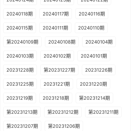
20240118期
20240117期
20240116期
20240115期
20240111期
20240110期
第20240109期
20240108期
20240104期
20240103期
20240102期
20240101期
20231228期
第20231227期
20231226期
20231225期
20231221期
20231220期
20231219期
20231218期
第20231214期
第20231213期
第20231212期
第20231211期
第20231207期
第20231206期