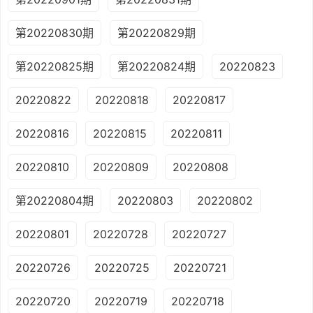
第20220830期
第20220829期
第20220825期
第20220824期
20220823
20220822
20220818
20220817
20220816
20220815
20220811
20220810
20220809
20220808
第20220804期
20220803
20220802
20220801
20220728
20220727
20220726
20220725
20220721
20220720
20220719
20220718