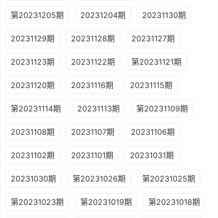
第20231205期
20231204期
20231130期
20231129期
20231128期
20231127期
20231123期
20231122期
第20231121期
20231120期
20231116期
20231115期
第20231114期
20231113期
第20231109期
20231108期
20231107期
20231106期
20231102期
20231101期
20231031期
20231030期
第20231026期
第20231025期
第20231023期
第20231019期
第20231018期