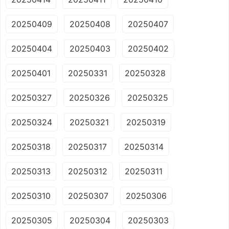
20250409
20250408
20250407
20250404
20250403
20250402
20250401
20250331
20250328
20250327
20250326
20250325
20250324
20250321
20250319
20250318
20250317
20250314
20250313
20250312
20250311
20250310
20250307
20250306
20250305
20250304
20250303