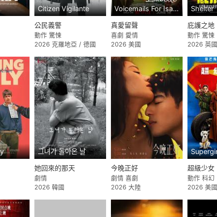
Citizen Vigilante
Voicemails For Isabelle
Shelter
公民義警
真愛留聲
庇護之地
動作 驚悚
喜劇 愛情
動作 驚悚
2026 克羅地亞 / 德國
2026 美國
2026 英國
ly
그녀가 돌아온 날
Supergir
她回來的那天
今晚正好
超級少女
劇情
劇情 喜劇
動作 科幻
2026 韓國
2026 大陸
2026 美