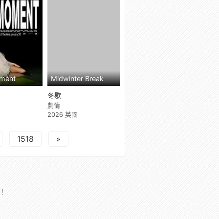
ment
Midwinter Break
冬歇
劇情
國
2026 英國
1518
»
理！