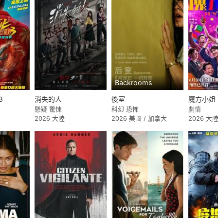
Backrooms
3
消失的人
後室
魔方小姐
懸疑 驚悚
科幻 恐怖
劇情
2026 大陸
2026 美國 / 加拿大
2026 大陸