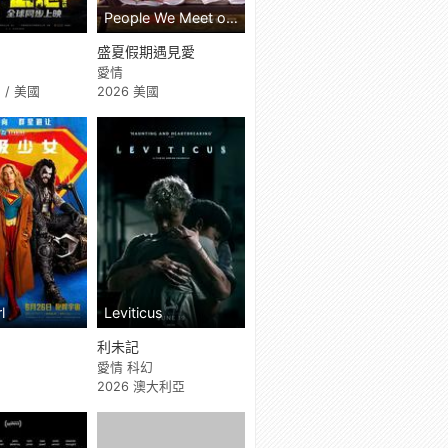
People We Meet on Vacation
盛夏假期遇見愛
愛情
 / 美國
2026 美國
l
Leviticus
利未記
愛情 科幻
國
2026 澳大利亞