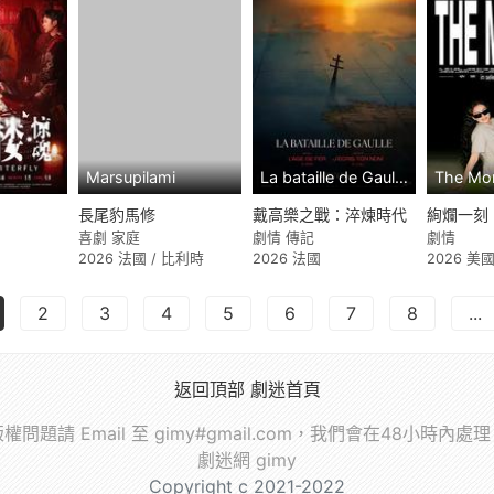
Marsupilami
La bataille de Gaulle: L'âge de fer
The Mo
長尾豹馬修
戴高樂之戰：淬煉時代
絢爛一刻
喜劇 家庭
劇情 傳記
劇情
2026 法國 / 比利時
2026 法國
2026 美
2
3
4
5
6
7
8
...
返回頂部
劇迷首頁
權問題請 Email 至 gimy#gmail.com，我們會在48小時內處
劇迷網 gimy
Copyright c 2021-2022