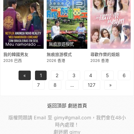
Meu namorado coreano
無痕旅遊模式
我的韓國男友
無痕旅游模式
尋歡作樂的姐姐
2026 巴西
2026 香港
2026 香港
«
1
2
3
4
5
6
7
8
...
127
»
返回頂部
劇迷首頁
版權問題請 Email 至 gimy#gmail.com，我們會在48小
時內處理！
劇迷網 gimy