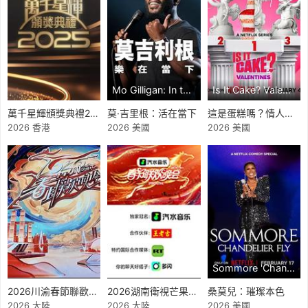
Mo Gilligan: In the Moment
Is It Cake? Valentines
萬千星輝頒獎典禮2025
莫·吉里根：活在當下
這是蛋糕嗎？情人節篇
2026 香港
2026 美國
2026 美國
Sommore 'Chandelier Fly'
2026川渝春節聯歡晚會
2026湖南衛視芒果TV春節聯歡晚會
桑莫兒：璀璨本色
2026 大陸
2026 大陸
2026 美國