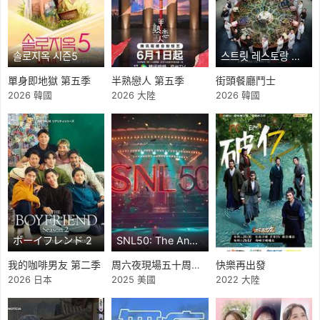
솔로지옥 시즌5
스트릿 레스토랑 파이터
單身即地獄 第五季
半熟戀人 第五季
街頭餐廳鬥士
2026 韓國
2026 大陸
2026 韓國
ボーイフレンド 2
SNL50: The Anniversary Special
我的咖啡男友 第二季
周六夜現場五十周年特別篇
快樂再出發
2026 日本
2025 美國
2022 大陸