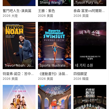
Sheng Wang: Purple
Tyson Fury vs. Arslanbek Makhmudov
奮鬥吧人生-演員篇
王勝：紫色
泰森·富里vs阿爾斯蘭貝克·馬赫穆多夫
2026 大陸
2026 美國
2026 英國
Trevor Noah: Joy in the Trenches
Sports Illustrated Swimsuit Runway Show
네 가지 소원
特雷弗·諾亞：苦中作樂
《運動畫刊》泳裝伸展台
四個願望
2026 美國
2026 美國
2026 韓國