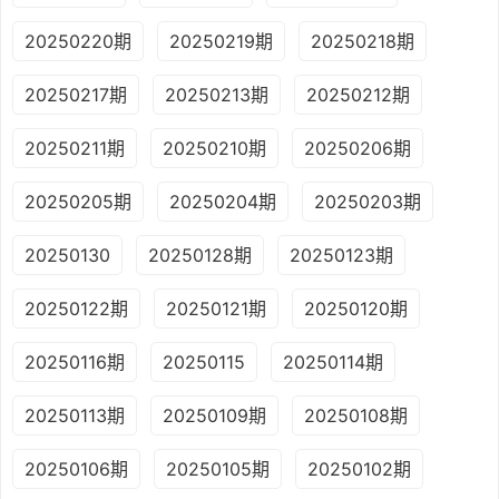
20250220期
20250219期
20250218期
20250217期
20250213期
20250212期
20250211期
20250210期
20250206期
20250205期
20250204期
20250203期
20250130
20250128期
20250123期
20250122期
20250121期
20250120期
20250116期
20250115
20250114期
20250113期
20250109期
20250108期
20250106期
20250105期
20250102期