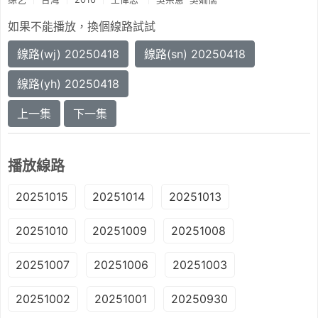
如果不能播放，換個線路試試
線路(wj) 20250418
線路(sn) 20250418
線路(yh) 20250418
上一集
下一集
播放線路
20251015
20251014
20251013
20251010
20251009
20251008
20251007
20251006
20251003
20251002
20251001
20250930