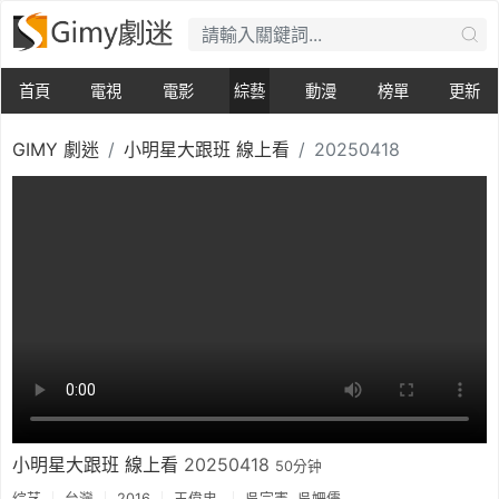
首頁
電視
電影
綜藝
動漫
榜單
更新
GIMY 劇迷
小明星大跟班 線上看
20250418
小明星大跟班 線上看
20250418
50分钟
综艺
台灣
2016
王偉忠
吳宗憲
吳姍儒