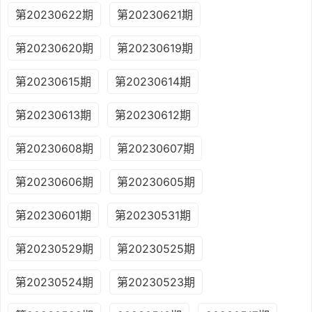
第20230622期
第20230621期
第20230620期
第20230619期
第20230615期
第20230614期
第20230613期
第20230612期
第20230608期
第20230607期
第20230606期
第20230605期
第20230601期
第20230531期
第20230529期
第20230525期
第20230524期
第20230523期