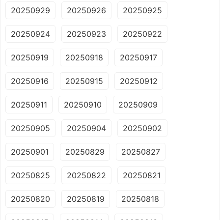
20250929
20250926
20250925
20250924
20250923
20250922
20250919
20250918
20250917
20250916
20250915
20250912
20250911
20250910
20250909
20250905
20250904
20250902
20250901
20250829
20250827
20250825
20250822
20250821
20250820
20250819
20250818