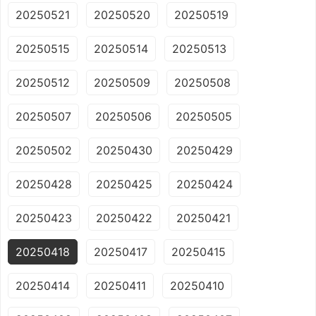
20250521
20250520
20250519
20250515
20250514
20250513
20250512
20250509
20250508
20250507
20250506
20250505
20250502
20250430
20250429
20250428
20250425
20250424
20250423
20250422
20250421
20250418
20250417
20250415
20250414
20250411
20250410