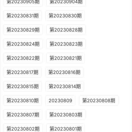
第20230905期
第20230904期
第20230831期
第20230830期
第20230829期
第20230828期
第20230824期
第20230823期
第20230822期
第20230821期
第20230817期
第20230816期
第20230815期
第20230814期
第20230810期
20230809
第20230808期
第20230807期
第20230803期
第20230802期
第20230801期