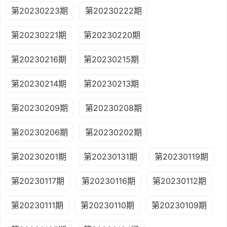
第20230223期
第20230222期
第20230221期
第20230220期
第20230216期
第20230215期
第20230214期
第20230213期
第20230209期
第20230208期
第20230206期
第20230202期
第20230201期
第20230131期
第20230119期
第20230117期
第20230116期
第20230112期
第20230111期
第20230110期
第20230109期