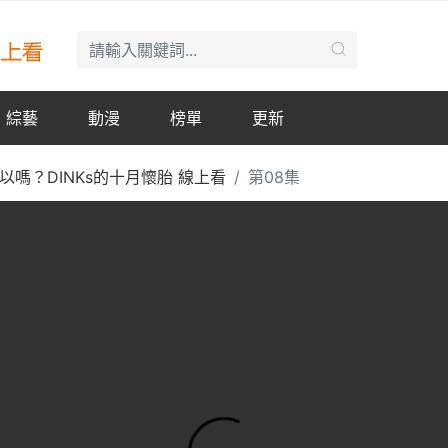
綜藝
動漫
榜單
更新
嗎？DINKs的十月懷胎 線上看
第08集