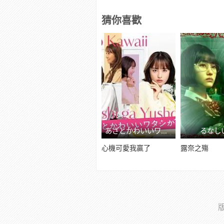
猜你喜歡
あざとかわいいワタシが優勝 線上看
るなし
心機可愛我贏了
露奈之殤
版