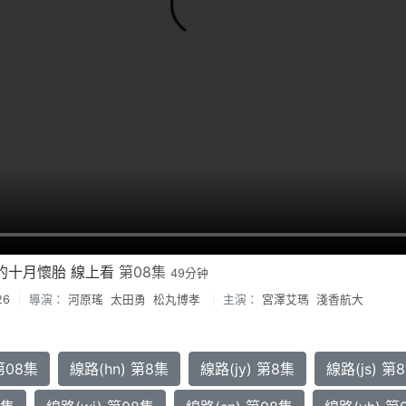
的十月懷胎 線上看
第08集
49分钟
26
導演：
河原瑤
太田勇
松丸博孝
主演：
宮澤艾瑪
淺香航大
第08集
線路(hn) 第8集
線路(jy) 第8集
線路(js) 第