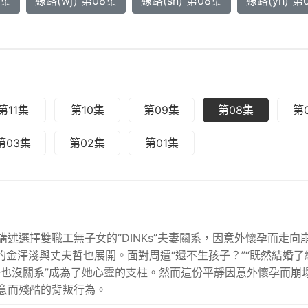
8集
線路(wj) 第08集
線路(sn) 第08集
線路(yh) 第
第11集
第10集
第09集
第08集
第
第03集
第02集
第01集
講述選擇雙職工無子女的“DINKs”夫妻關系，因意外懷孕而
活的金澤淺與丈夫哲也展開。面對周遭“還不生孩子？”“既然結婚
子也沒關系”成為了她心靈的支柱。然而這份平靜因意外懷孕而崩
意而殘酷的背叛行為。