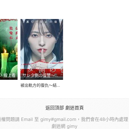
い 線上看
サレタ側の復讐～同盟を結んだ妻たち～ 線上看
被出軌方的復仇～結成同盟的妻子們～
返回頂部
劇迷首頁
權問題請 Email 至 gimy#gmail.com，我們會在48小時內處
劇迷網 gimy