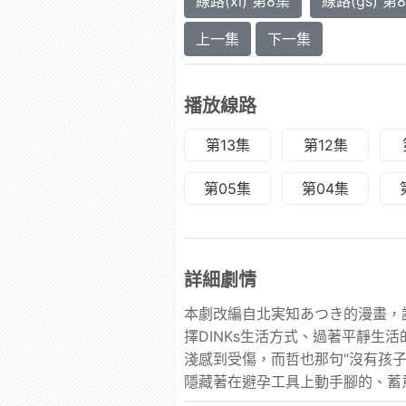
線路(xl) 第8集
線路(gs) 第
上一集
下一集
播放線路
第13集
第12集
第05集
第04集
詳細劇情
本劇改編自北実知あつき的漫畫，
擇DINKs生活方式、過著平靜生
淺感到受傷，而哲也那句“沒有孩
隱藏著在避孕工具上動手腳的、蓄