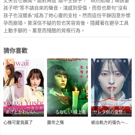
丈夫哲也展開。面對周遭“還不生孩子？”“既然結婚了總該要
孩子吧”等不請自來的聲音，淺感到受傷，而哲也那句“沒有
孩子也沒關系”成為了她心靈的支柱。然而這份平靜因意外懷
孕而崩塌。曾深信不疑的哲也笑容背後，隱藏著在避孕工具
上動手腳的、蓄意而殘酷的背叛行為。
猜你喜歡
あざとかわいいワタシが優勝 線上看
るなしい 線上看
サレタ側の復讐～同盟を結んだ妻たち～ 線上看
心機可愛我贏了
露奈之殤
被出軌方的復仇～結成同盟的妻子們～