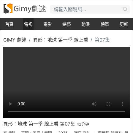
首頁
電視
電影
綜藝
動漫
榜單
更新
GIMY 劇迷
異形：地球 第一季 線上看
第07集
異形：地球 第一季 線上看
第07集
42分钟
電視劇
英國 / 美國 / 泰國
2025
諾亞·霍利
西德尼·錢德勒
埃