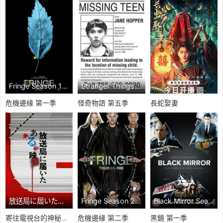
Fringe Season 1 線上看
Stranger Things Season 5 線上看
危機邊緣 第一季
怪奇物語 第五季
長蛇娶妻
放送局に屆いたある映像 線上看
Fringe Season 2 線上看
Black Mirror Season 1 線上看
寄往電視台的神秘影像
危機邊緣 第二季
黑鏡 第一季