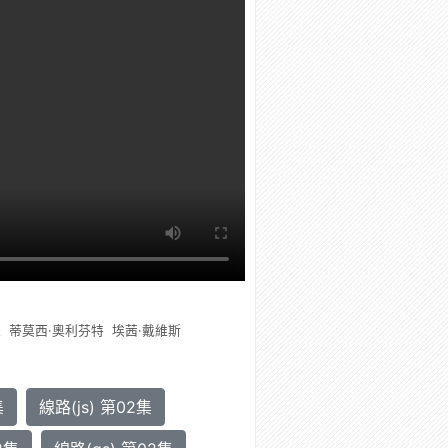
瑟
蒂莫西·奧利芬特
埃茜·戴維斯
集
線路(js) 第02集