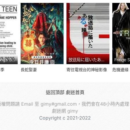
Stranger Things Season 5 線上看
放送局に屆いたある映像 線上看
五季
長蛇娶妻
寄往電視台的神秘影像
危機邊緣
返回頂部
劇迷首頁
權問題請 Email 至 gimy#gmail.com，我們會在48小時內處
劇迷網 gimy
Copyright c 2021-2022