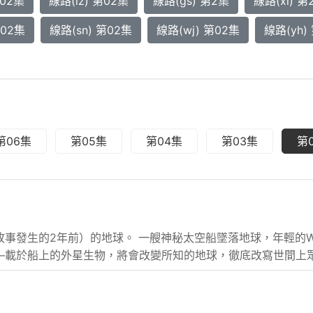
第02集
線路(lz) 第02集
線路(gs) 第2集
線路(xl) 第
第02集
線路(sn) 第02集
線路(wj) 第02集
線路(yh)
第06集
第05集
第04集
第03集
第
故事發生的2年前）的地球。 一艘神秘太空船墜落地球，年輕的We
——載於船上的外星生物，將會改變所知的地球，徹底改寫世間上