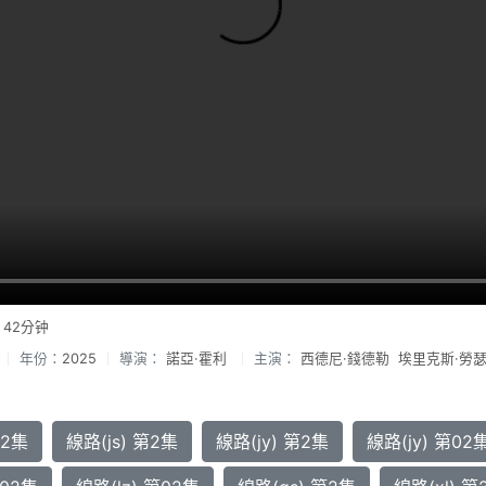
集
42分钟
年份：
2025
導演：
諾亞·霍利
主演：
西德尼·錢德勒
埃里克斯·勞
第2集
線路(js) 第2集
線路(jy) 第2集
線路(jy) 第02