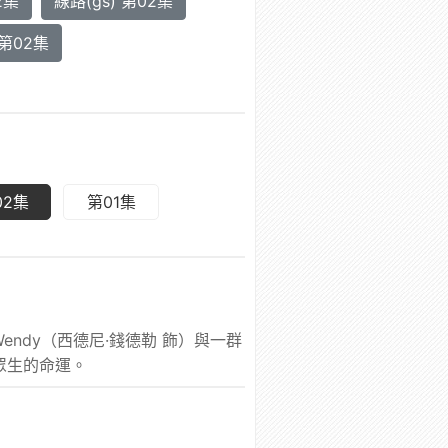
2集
線路(gs) 第02集
 第02集
02集
第01集
ndy（西德尼·錢德勒 飾）與一群
眾生的命運。