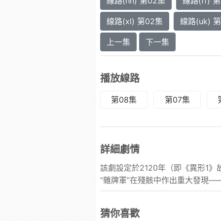
線路(hn) 第02集
線路(ff) 
線路(xl) 第02集
線路(uk) 
上一集
下一集
播放線路
第08集
第07集
詳細劇情
該劇設定於2120年（即《異形1》
“雜牌軍”在殘骸中作出重大發現
猜你喜歡