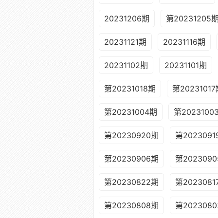
20231206期
第20231205
20231121期
20231116期
20231102期
20231101期
第20231018期
第2023101
第20231004期
第2023100
第20230920期
第2023091
第20230906期
第202309
第20230822期
第2023081
第20230808期
第202308