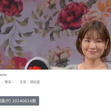
None
導演：
主演：
邱沁宜
路(ff) 20240624期