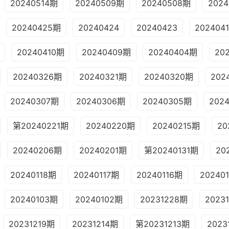
20240514期
20240509期
20240508期
202
20240425期
20240424
20240423
202404
20240410期
20240409期
20240404期
20
20240326期
20240321期
20240320期
202
20240307期
20240306期
20240305期
202
第20240221期
20240220期
20240215期
20
20240206期
20240201期
第20240131期
20
20240118期
20240117期
20240116期
20240
20240103期
20240102期
20231228期
2023
20231219期
20231214期
第20231213期
2023