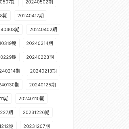
40507期
20240502期
18期
20240417期
240403期
20240402期
40319期
20240314期
40229期
20240228期
240214期
20240213期
240130期
20240125期
111期
20240110期
1227期
20231226期
1212期
20231207期