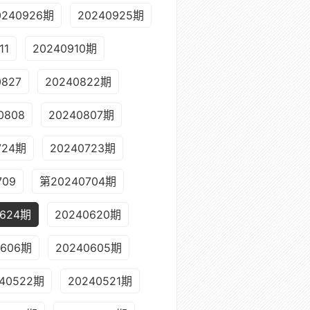
0240926期
20240925期
11
20240910期
0827
20240822期
0808
20240807期
724期
20240723期
709
第20240704期
0624期
20240620期
0606期
20240605期
40522期
20240521期