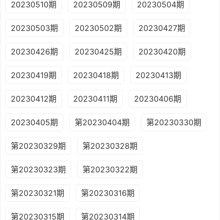
20230510期
20230509期
20230504期
20230503期
20230502期
20230427期
20230426期
20230425期
20230420期
20230419期
20230418期
20230413期
20230412期
20230411期
20230406期
20230405期
第20230404期
第20230330期
第20230329期
第20230328期
第20230323期
第20230322期
第20230321期
第20230316期
第20230315期
第20230314期