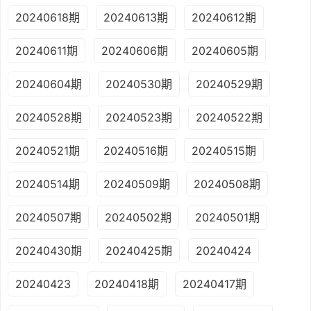
20240618期
20240613期
20240612期
20240611期
20240606期
20240605期
20240604期
20240530期
20240529期
20240528期
20240523期
20240522期
20240521期
20240516期
20240515期
20240514期
20240509期
20240508期
20240507期
20240502期
20240501期
20240430期
20240425期
20240424
20240423
20240418期
20240417期