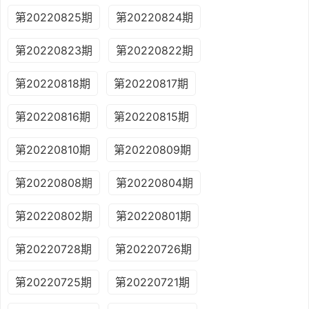
第20220825期
第20220824期
第20220823期
第20220822期
第20220818期
第20220817期
第20220816期
第20220815期
第20220810期
第20220809期
第20220808期
第20220804期
第20220802期
第20220801期
第20220728期
第20220726期
第20220725期
第20220721期