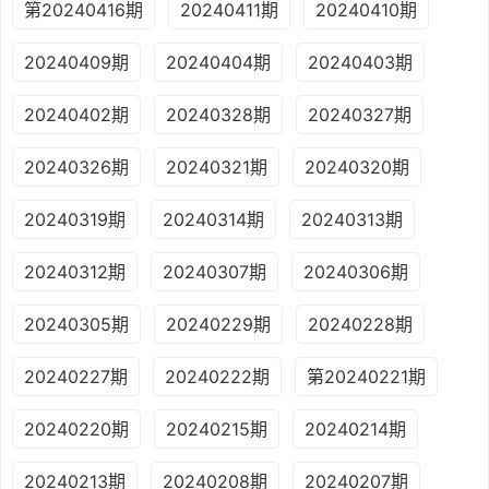
第20240416期
20240411期
20240410期
20240409期
20240404期
20240403期
20240402期
20240328期
20240327期
20240326期
20240321期
20240320期
20240319期
20240314期
20240313期
20240312期
20240307期
20240306期
20240305期
20240229期
20240228期
20240227期
20240222期
第20240221期
20240220期
20240215期
20240214期
20240213期
20240208期
20240207期