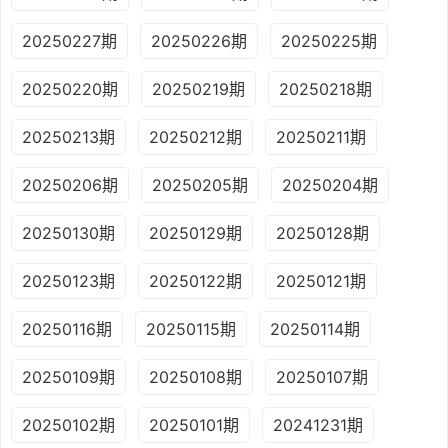
20250227期
20250226期
20250225期
20250220期
20250219期
20250218期
20250213期
20250212期
20250211期
20250206期
20250205期
20250204期
20250130期
20250129期
20250128期
20250123期
20250122期
20250121期
20250116期
20250115期
20250114期
20250109期
20250108期
20250107期
20250102期
20250101期
20241231期