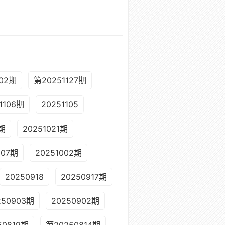
202期
第20251127期
1106期
20251105
2期
20251021期
007期
20251002期
20250918
20250917期
250903期
20250902期
50819期
第20250814期