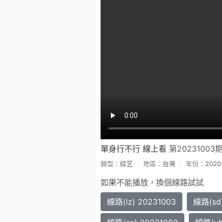
單身行不行 線上看
第20231003
類型：
综艺
地區：
台灣
年份：
2020
如果不能播放，換個線路試試
線路(lz) 20231003
線路(sd)