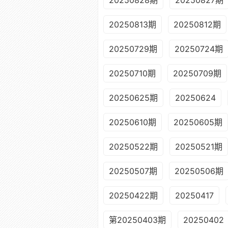
20250813期
20250812期
20250729期
20250724期
20250710期
20250709期
20250625期
20250624
20250610期
20250605期
20250522期
20250521期
20250507期
20250506期
20250422期
20250417
第20250403期
20250402