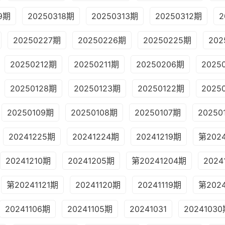
9期
20250318期
20250313期
20250312期
2
20250227期
20250226期
20250225期
202
20250212期
20250211期
20250206期
2025
20250128期
20250123期
20250122期
2025
20250109期
20250108期
20250107期
20250
20241225期
20241224期
20241219期
第2024
20241210期
20241205期
第20241204期
2024
第20241121期
20241120期
20241119期
第2024
20241106期
20241105期
20241031
2024103