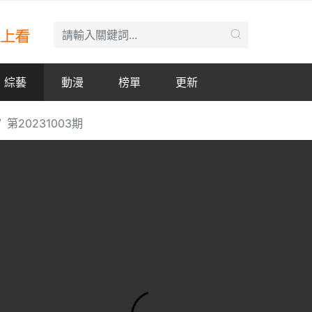
綜藝
動漫
榜單
更新
第20231003期