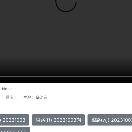
期
None
導演：
主演：
邱沁宜
 20231003
線路(ff) 20231003期
線路(wj) 2023100