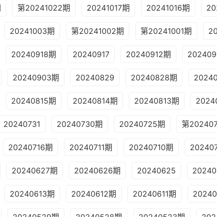
期
第20241022期
20241017期
20241016期
20
20241003期
第20241002期
第20241001期
2
20240918期
20240917
20240912期
202409
20240903期
20240829
20240828期
2024
20240815期
20240814期
20240813期
2024
20240731
20240730期
20240725期
第20240
20240716期
20240711期
20240710期
20240
20240627期
20240626期
20240625
2024
20240613期
20240612期
20240611期
2024
20240529期
20240528期
20240523期
202