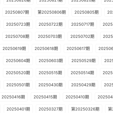
20250807期
第20250806期
20250805期
20
20250723期
20250722期
20250717期
2025
20250708期
20250703期
20250702期
202
20250619期
20250618期
20250617期
20250
20250604期
20250603期
20250529期
202
20250520期
20250515期
20250514期
202
20250501期
20250430期
20250429期
202
20250416期
20250415期
20250410期
20250
20250401期
20250327期
第20250326期
第