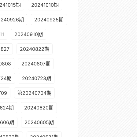
241015期
20241010期
0240926期
20240925期
11
20240910期
0827
20240822期
0808
20240807期
724期
20240723期
709
第20240704期
0624期
20240620期
0606期
20240605期
40522期
20240521期