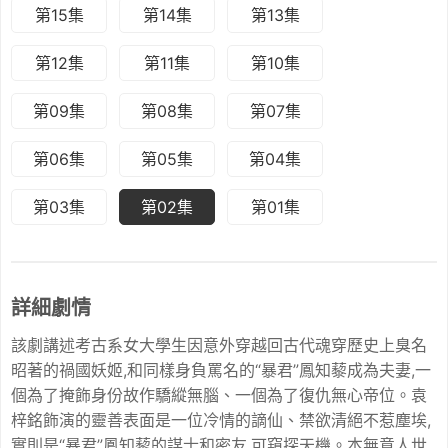
第15集
第14集
第13集
第12集
第11集
第10集
第09集
第08集
第07集
第06集
第05集
第04集
第03集
第02集
第01集
詳細劇情
該劇講述考古系女大學生因意外穿越回古代魂穿歷史上臭名
昭著的禍國妖姬,和同樣身負罵名的“暴君”鳳知藜成為夫妻,一
個為了掩飾身份故作驕縱無腦、一個為了復仇無心帝位。袁
梓銘飾演的靈善表面是一位冷情的謫仙、禁欲清絕不惹塵埃,
實則是“暴君”鳳知藜的謀士和密友,可窺探天機。本無意人世