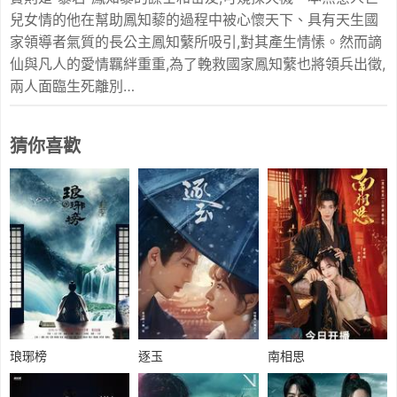
兒女情的他在幫助鳳知藜的過程中被心懷天下、具有天生國
家領導者氣質的長公主鳳知蘩所吸引,對其產生情愫。然而謫
仙與凡人的愛情羈絆重重,為了輓救國家鳳知蘩也將領兵出徵,
兩人面臨生死離別…
猜你喜歡
琅琊榜
逐玉
南相思