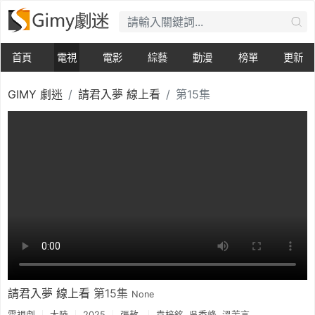
首頁
電視
電影
綜藝
動漫
榜單
更新
GIMY 劇迷
請君入夢 線上看
第15集
請君入夢 線上看
第15集
None
電視劇
大陸
2025
張敖
袁梓銘
吳季峰
溫茉言