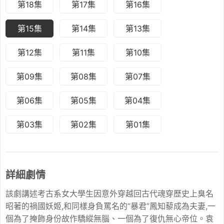
第18集
第17集
第16集
第15集
第14集
第13集
第12集
第11集
第10集
第09集
第08集
第07集
第06集
第05集
第04集
第03集
第02集
第01集
詳細劇情
該劇講述考古系女大學生因意外穿越回古代魂穿歷史上臭名
昭著的禍國妖姬,和同樣身負罵名的“暴君”鳳知藜成為夫妻,一
個為了掩飾身份故作驕縱無腦、一個為了復仇無心帝位。袁