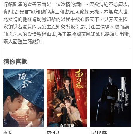
梓銘飾演的靈善表面是一位冷情的謫仙、禁欲清絕不惹塵埃,
實則是“暴君”鳳知藜的謀士和密友,可窺探天機。本無意人世
兒女情的他在幫助鳳知藜的過程中被心懷天下、具有天生國
家領導者氣質的長公主鳳知蘩所吸引,對其產生情愫。然而謫
仙與凡人的愛情羈絆重重,為了輓救國家鳳知蘩也將領兵出徵,
兩人面臨生死離別…
猜你喜歡
逐玉
南相思
眠狂四郎