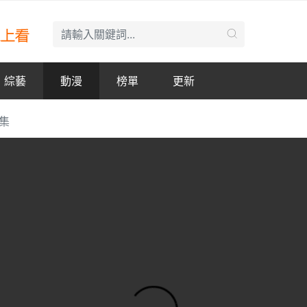
綜藝
動漫
榜單
更新
8集