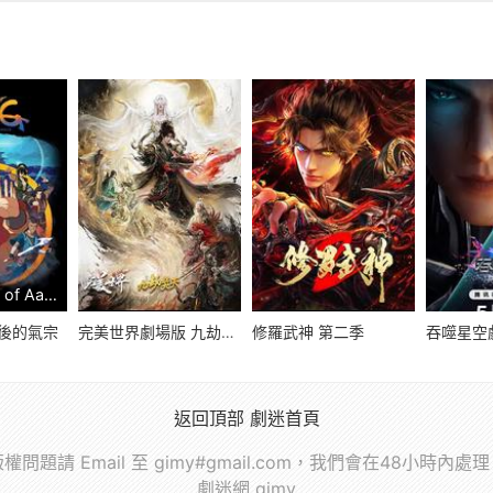
The Legend of Aang: The Last Airbender 線上看
後的氣宗
完美世界劇場版 九劫焚天
修羅武神 第二季
返回頂部
劇迷首頁
權問題請 Email 至 gimy#gmail.com，我們會在48小時內處
劇迷網 gimy