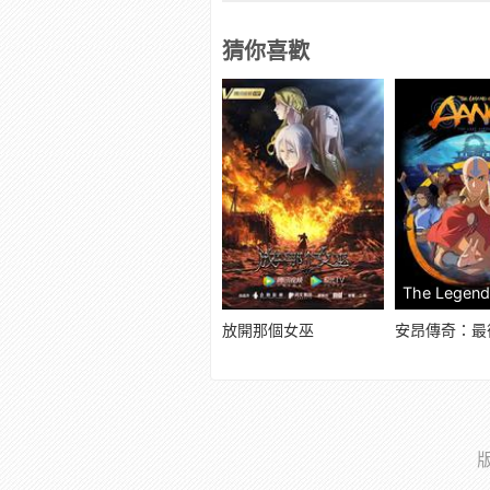
猜你喜歡
放開那個女巫
安昂傳奇：最
版