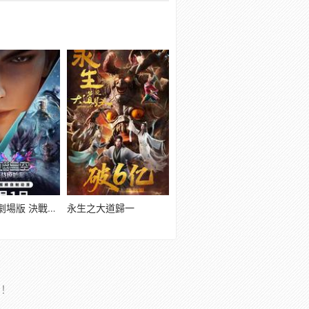
吞噬星空劇場版 決戰原始星
永生之大道歸一
理！