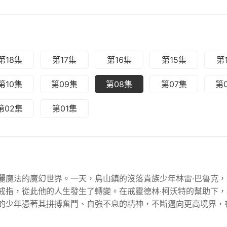
第18集
第17集
第16集
第15集
第
第10集
第09集
第08集
第07集
第
第02集
第01集
麗魔法的魔幻世界。一天，烏山鎮的沒落貴族少年林雷·巴魯克
戒指，從此他的人生發生了轉變。在戒靈德林·柯沃特的幫助下
的少年憑著其拼搏奮鬥、自強不息的精神，不斷邁向更高境界，