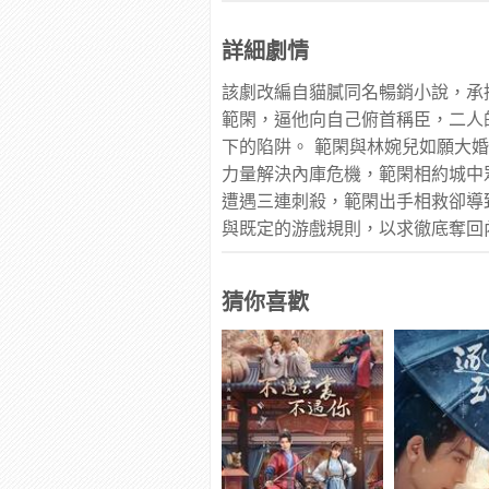
詳細劇情
該劇改編自貓膩同名暢銷小說，承
範閑，逼他向自己俯首稱臣，二人
下的陷阱。 範閑與林婉兒如願大
力量解決內庫危機，範閑相約城中
遭遇三連刺殺，範閑出手相救卻導
與既定的游戲規則，以求徹底奪回
猜你喜歡