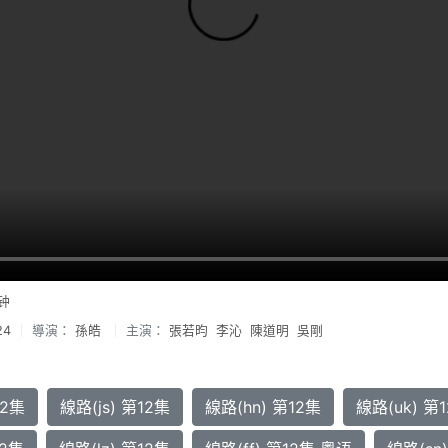
钟
24
導演：
孫皓
主演：
張若昀
李沁
陳道明
吳剛
12集
線路(js) 第12集
線路(hn) 第12集
線路(uk) 第