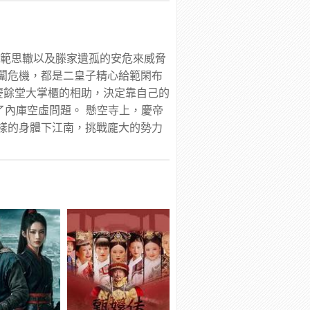
、範思轍以及滕家遺孤的安危來威脅
闈危機，都是二皇子精心給範閑布
慶餘堂大掌櫃的相助，決定靠自己的
了內庫空虛問題。 懸空寺上，慶帝
樣的身體下江南，挑戰龐大的勢力