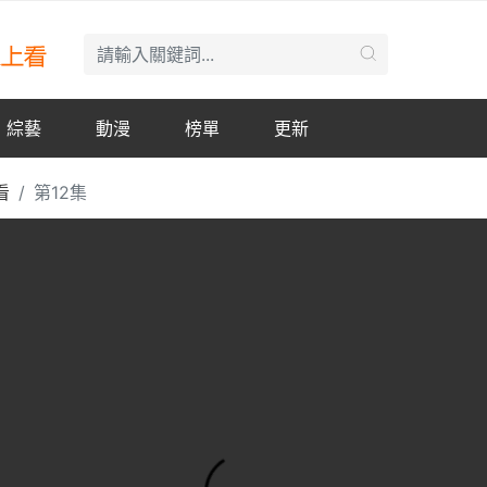
綜藝
動漫
榜單
更新
看
第12集