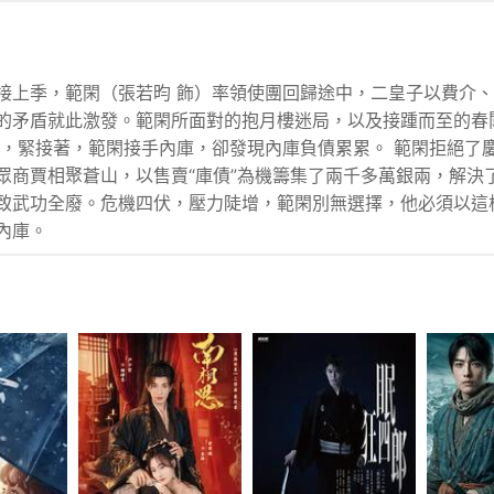
接上季，範閑（張若昀 飾）率領使團回歸途中，二皇子以費介
的矛盾就此激發。範閑所面對的抱月樓迷局，以及接踵而至的春
婚，緊接著，範閑接手內庫，卻發現內庫負債累累。 範閑拒絕了
眾商賈相聚蒼山，以售賣“庫債”為機籌集了兩千多萬銀兩，解決
致武功全廢。危機四伏，壓力陡增，範閑別無選擇，他必須以這
內庫。