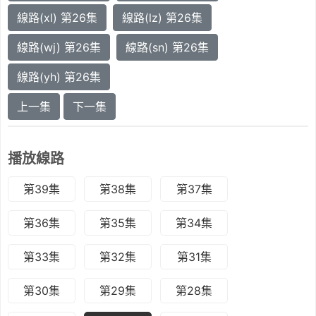
線路(xl) 第26集
線路(lz) 第26集
線路(wj) 第26集
線路(sn) 第26集
線路(yh) 第26集
上一集
下一集
播放線路
第39集
第38集
第37集
第36集
第35集
第34集
第33集
第32集
第31集
第30集
第29集
第28集