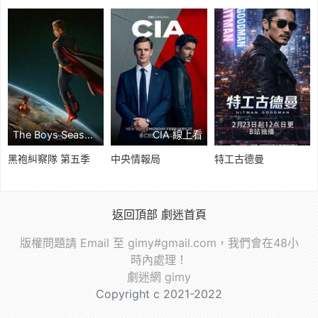
The Boys Season 5 線上看
CIA 線上看
黑袍糾察隊 第五季
中央情報局
特工古德曼
返回頂部
劇迷首頁
版權問題請 Email 至 gimy#gmail.com，我們會在48小
時內處理！
劇迷網 gimy
Copyright c 2021-2022