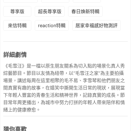
尊享版
超長尊享版
春日煥新特輯
來信特輯
reaction特輯
居家幸福感好物測評
詳細劇情
《毛雪汪》是一檔以原生朋友關系為切入點的場景化真人秀
綜藝節目。節目以友情為紐帶，以“毛雪汪之家”為主要拍攝
場景，講述每周在這里相聚的毛不易、李雪琴和他們朋友之
間真實有趣的故事，在嬉笑中撕開生活日常的現狀，展現當
下年輕人豐富的青春生活和精神世界，記錄真實的成長。節
目常年周更播出，為城市中努力打拼的年輕人帶來陪伴和情
緒上的健康療愈。
猜你喜歡