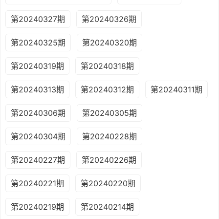
第20240327期
第20240326期
第20240325期
第20240320期
第20240319期
第20240318期
第20240313期
第20240312期
第20240311期
第20240306期
第20240305期
第20240304期
第20240228期
第20240227期
第20240226期
第20240221期
第20240220期
第20240219期
第20240214期