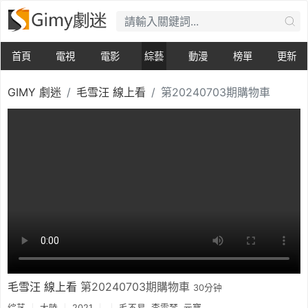
首頁
電視
電影
綜藝
動漫
榜單
更新
GIMY 劇迷
毛雪汪 線上看
第20240703期購物車
毛雪汪 線上看
第20240703期購物車
30分钟
综艺
大陸
2021
毛不易
李雪琴
元寶