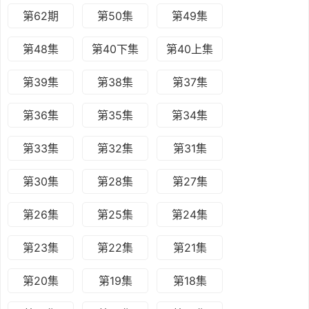
第62期
第50集
第49集
第48集
第40下集
第40上集
第39集
第38集
第37集
第36集
第35集
第34集
第33集
第32集
第31集
第30集
第28集
第27集
第26集
第25集
第24集
第23集
第22集
第21集
第20集
第19集
第18集