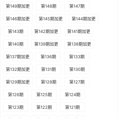
第149期加更
第148期
第147期
第146期加更
第145期加更
第144期加更
第143期
第142期加更
第141期加更
第140期
第139期加更
第138期加更
第137期加更
第136期
第133期
第132期加更
第131期
第130期
第129期加更
第128期
第127期
第126期
第125期
第124期
第123期
第122期
第121期