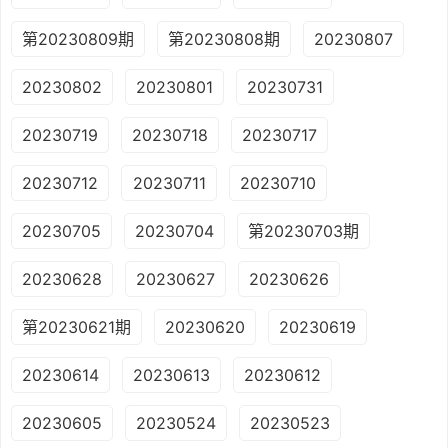
第20230809期
第20230808期
20230807
20230802
20230801
20230731
20230719
20230718
20230717
20230712
20230711
20230710
20230705
20230704
第20230703期
20230628
20230627
20230626
第20230621期
20230620
20230619
20230614
20230613
20230612
20230605
20230524
20230523