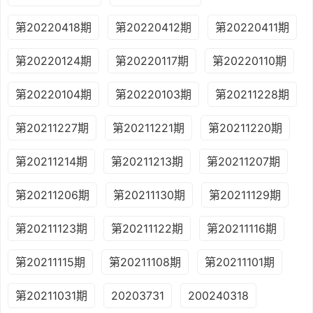
第20220418期
第20220412期
第20220411期
第20220124期
第20220117期
第20220110期
第20220104期
第20220103期
第20211228期
第20211227期
第20211221期
第20211220期
第20211214期
第20211213期
第20211207期
第20211206期
第20211130期
第20211129期
第20211123期
第20211122期
第20211116期
第20211115期
第20211108期
第20211101期
第20211031期
20203731
200240318