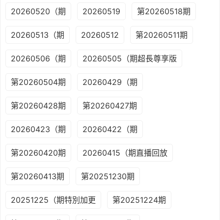
20260520（期
20260519
第20260518期
20260513（期
20260512
第20260511期
20260506（期
20260505（期超長尊享版
第20260504期
20260429（期
第20260428期
第20260427期
20260423（期
20260422（期
第20260420期
20260415（期直播回放
第20260413期
第20251230期
20251225（期特別加更
第20251224期