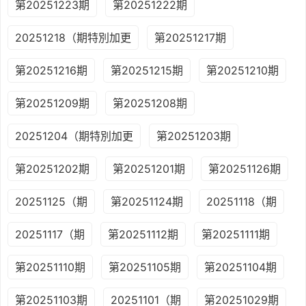
第20251223期
第20251222期
20251218（期特別加更
第20251217期
第20251216期
第20251215期
第20251210期
第20251209期
第20251208期
20251204（期特別加更
第20251203期
第20251202期
第20251201期
第20251126期
20251125（期
第20251124期
20251118（期
20251117（期
第20251112期
第20251111期
第20251110期
第20251105期
第20251104期
第20251103期
20251101（期
第20251029期