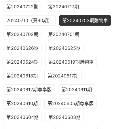
第20240722期
第20240717期
20240710（第90期）
第20240703期購物車
第20240702期
第20240701期
第20240626期
第20240625期
第20240624期
第20240619期購物車
第20240618期
第20240617期
第20240612期尊享版
第20240611期
第20240610期
第20240605期尊享版
第20240604期
第20240603期