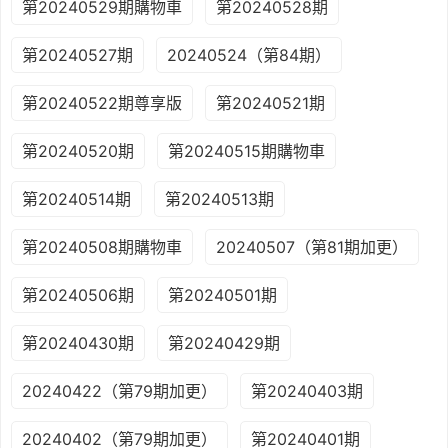
第20240529期購物車
第20240528期
第20240527期
20240524（第84期）
第20240522期尊享版
第20240521期
第20240520期
第20240515期購物車
第20240514期
第20240513期
第20240508期購物車
20240507（第81期加更）
第20240506期
第20240501期
第20240430期
第20240429期
20240422（第79期加更）
第20240403期
20240402（第79期加更）
第20240401期