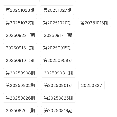
第20251028期
第20251027期
第20251022期
第20251020期
第20251013期
20250923（期
20250917（期
20250916（期
第20250915期
20250910（期
第20250909期
第20250908期
20250903（期
第20250902期
第20250901期
20250827
第20250826期
第20250825期
20250820（期
第20250819期