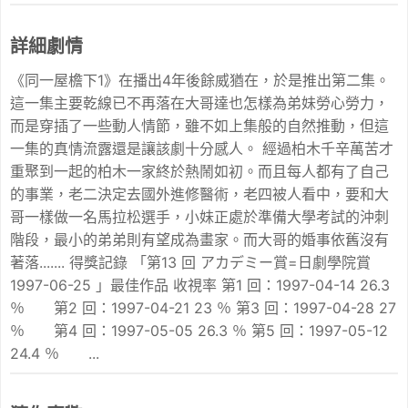
詳細劇情
《同一屋檐下1》在播出4年後餘威猶在，於是推出第二集。
這一集主要乾線已不再落在大哥達也怎樣為弟妹勞心勞力，
而是穿插了一些動人情節，雖不如上集般的自然推動，但這
一集的真情流露還是讓該劇十分感人。 經過柏木千辛萬苦才
重聚到一起的柏木一家終於熱鬧如初。而且每人都有了自己
的事業，老二決定去國外進修醫術，老四被人看中，要和大
哥一樣做一名馬拉松選手，小妹正處於準備大學考試的沖刺
階段，最小的弟弟則有望成為畫家。而大哥的婚事依舊沒有
著落....... 得獎記錄 「第13 回 アカデミー賞=日劇學院賞
1997-06-25 」最佳作品 收視率 第1 回：1997-04-14 26.3
％ 第2 回：1997-04-21 23 ％ 第3 回：1997-04-28 27
％ 第4 回：1997-05-05 26.3 ％ 第5 回：1997-05-12
24.4 ％ ...