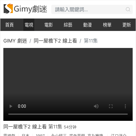
首頁
電視
電影
綜藝
動漫
榜單
更新
GIMY 劇迷
同一屋檐下2 線上看
第11集
同一屋檐下2 線上看
第11集
54分钟
電視劇
日本
1997
永山耕三
武內英樹
高丸雅隆
江口洋介