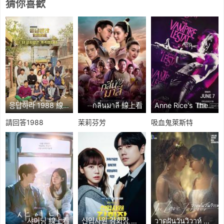
猜你喜歡
응답하라 1988 線上看
กลิ่นมาลี 線上看
Anne Rice's The Vampire Lestat 線上看
請回答1988
茉莉芬芳
吸血鬼萊斯特
샤이닝 線上看
신입사원 강회장 線上看
วาดฝันวันวิวาห์ 線上看