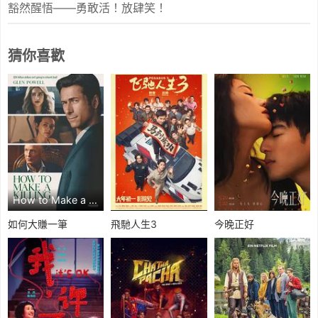
豁然醒悟——勇敢活！放肆笑！
猜你喜歡
How to Make a Killing 線上看
如何大賺一筆
飛馳人生3
今晚正好