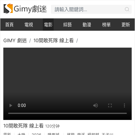
首頁
電視
電影
綜藝
動漫
榜單
更新
GIMY 劇迷
10間敢死隊 線上看
10間敢死隊 線上看
120分钟
電影
大陸
2026
陳思誠
蔣龍
齊溪
楊超越
王子川