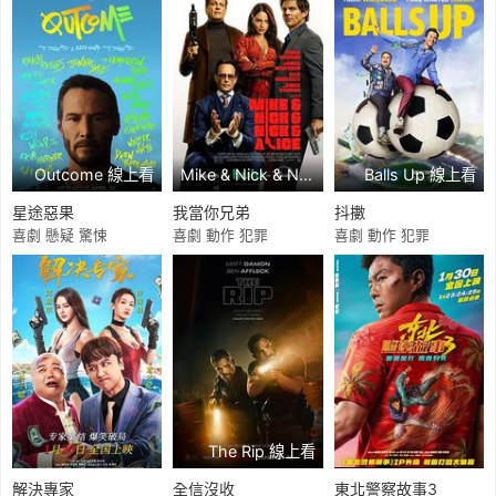
Outcome 線上看
Mike & Nick & Nick & Alice 線上看
Balls Up 線上看
星途惡果
我當你兄弟
抖擻
喜劇 懸疑 驚悚
喜劇 動作 犯罪
喜劇 動作 犯罪
The Rip 線上看
解決專家
全信沒收
東北警察故事3