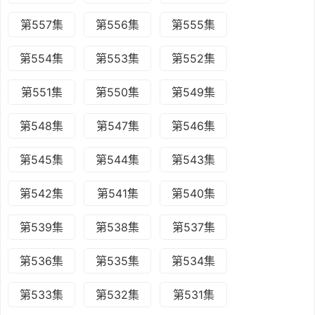
第557集
第556集
第555集
第554集
第553集
第552集
第551集
第550集
第549集
第548集
第547集
第546集
第545集
第544集
第543集
第542集
第541集
第540集
第539集
第538集
第537集
第536集
第535集
第534集
第533集
第532集
第531集