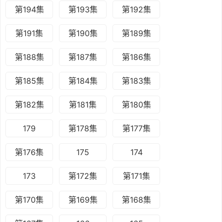
第194集
第193集
第192集
第191集
第190集
第189集
第188集
第187集
第186集
第185集
第184集
第183集
第182集
第181集
第180集
179
第178集
第177集
第176集
175
174
173
第172集
第171集
第170集
第169集
第168集