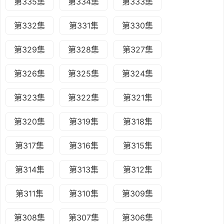
第335集
第334集
第333集
第332集
第331集
第330集
第329集
第328集
第327集
第326集
第325集
第324集
第323集
第322集
第321集
第320集
第319集
第318集
第317集
第316集
第315集
第314集
第313集
第312集
第311集
第310集
第309集
第308集
第307集
第306集