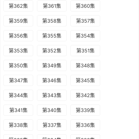
第362集
第361集
第360集
第359集
第358集
第357集
第356集
第355集
第354集
第353集
第352集
第351集
第350集
第349集
第348集
第347集
第346集
第345集
第344集
第343集
第342集
第341集
第340集
第339集
第338集
第337集
第336集