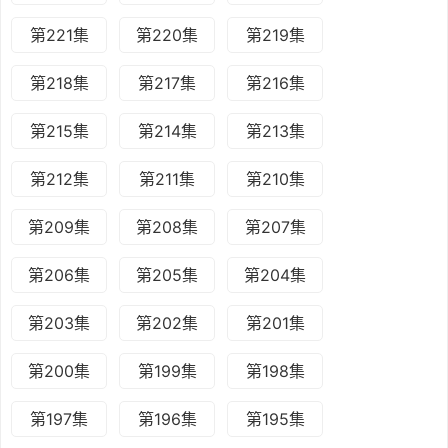
第221集
第220集
第219集
第218集
第217集
第216集
第215集
第214集
第213集
第212集
第211集
第210集
第209集
第208集
第207集
第206集
第205集
第204集
第203集
第202集
第201集
第200集
第199集
第198集
第197集
第196集
第195集