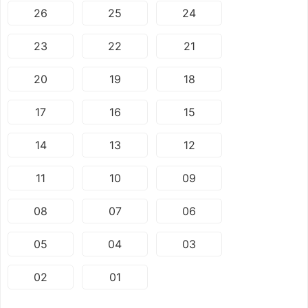
26
25
24
23
22
21
20
19
18
17
16
15
14
13
12
11
10
09
08
07
06
05
04
03
02
01