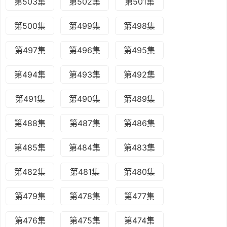
第503集
第502集
第501集
第500集
第499集
第498集
第497集
第496集
第495集
第494集
第493集
第492集
第491集
第490集
第489集
第488集
第487集
第486集
第485集
第484集
第483集
第482集
第481集
第480集
第479集
第478集
第477集
第476集
第475集
第474集