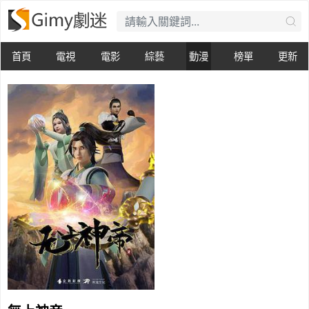
首頁
電視
電影
綜藝
動漫
榜單
更新