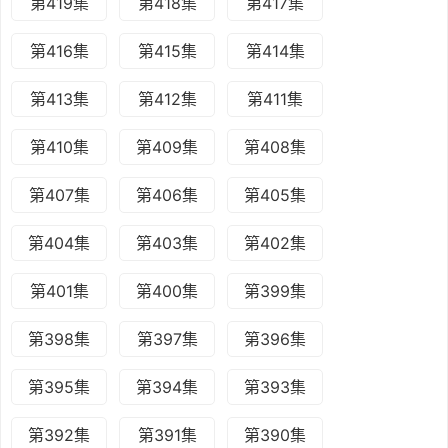
第419集
第418集
第417集
第416集
第415集
第414集
第413集
第412集
第411集
第410集
第409集
第408集
第407集
第406集
第405集
第404集
第403集
第402集
第401集
第400集
第399集
第398集
第397集
第396集
第395集
第394集
第393集
第392集
第391集
第390集