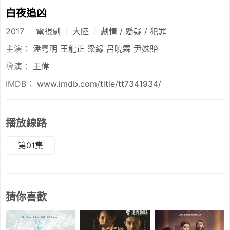
白夜追凶
2017
電視劇
大陸
劇情 / 懸疑 / 犯罪
主演：
潘粵明
王龍正
梁緣
呂曉霖
尹姝貽
導演：
王偉
IMDB：
www.imdb.com/title/tt7341934/
播放線路
第01集
猜你喜歡