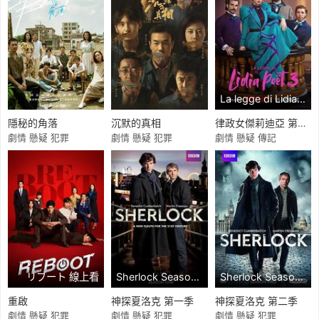
La legge di Lidia Poët Season 3 Season 3 線上看
隱秘的角落
沉默的真相
律政女傑莉迪亞 第三季
劇情 懸疑 犯罪
劇情 懸疑 犯罪
劇情 懸疑 傳記
リブート 線上看
Sherlock Season 1 線上看
Sherlock Season 2 線上看
重啟
神探夏洛克 第一季
神探夏洛克 第二季
劇情 懸疑 犯罪
劇情 懸疑 犯罪
劇情 懸疑 犯罪